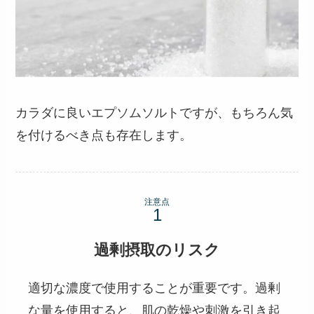
カラダに良いエプソムソルトですが、もちろん気
を付けるべき点も存在します。
注意点
過剰摂取のリスク
適切な濃度で使用することが重要です。過剰
な量を使用すると、肌の乾燥や刺激を引き起