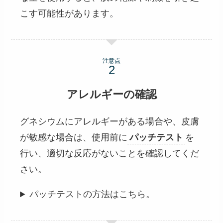
こす可能性があります。
注意点
アレルギーの確認
グネシウムにアレルギーがある場合や、皮膚
が敏感な場合は、使用前に
パッチテスト
を
行い、適切な反応がないことを確認してくだ
さい。
パッチテストの方法はこちら。