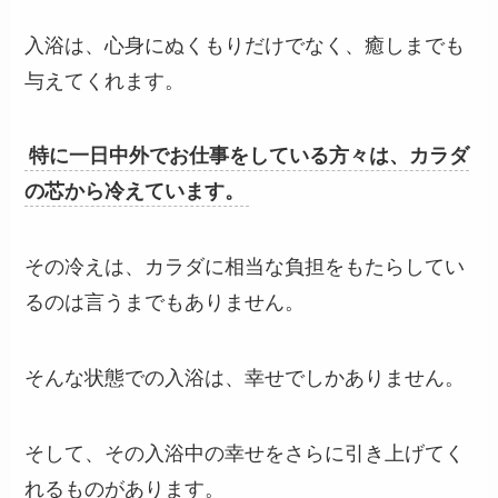
入浴は、心身にぬくもりだけでなく、癒しまでも
与えてくれます。
特に一日中外でお仕事をしている方々は、カラダ
の芯から冷えています。
その冷えは、カラダに相当な負担をもたらしてい
るのは言うまでもありません。
そんな状態での入浴は、幸せでしかありません。
そして、その入浴中の幸せをさらに引き上げてく
れるものがあります。