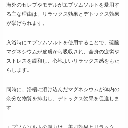
海外のセレブやモデルがエプソムソルトを愛用す
る主な理由は、リラックス効果とデトックス効果
が挙げられます。
入浴時にエプソムソルトを使用することで、硫酸
マグネシウムが皮膚から吸収され、全身の疲労や
ストレスを緩和し、心地よいリラックス感をもた
らします。
同時に、浴槽に溶け込んだマグネシウムが体内の
余分な物質を排出し、デトックス効果を促進しま
す。
エプソムソルトの魅力は、美肌効果とリラック