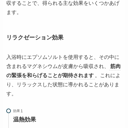
収することで、得られる主な効果をいくつかあげ
ます。
リラクゼーション効果
入浴時にエプソムソルトを使用すると、その中に
含まれるマグネシウムが皮膚から吸収され、
筋肉
の緊張を和らげることが期待されます
。これによ
り、リラックスした状態に導かれることがありま
す。
効果
温熱効果