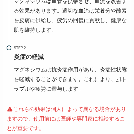
マグネシウムは血管を拡張させ、血流を改善す
る効果があります。適切な血流は栄養分や酸素
を皮膚に供給し、疲労の回復に貢献し、健康な
肌を維持します。
STEP
炎症の軽減
マグネシウムは抗炎症作用があり、炎症性状態
を軽減することができます。これにより、肌ト
ラブルや疲労に寄与します。
これらの効果は個人によって異なる場合があり
ますので、使用前には医師や専門家に相談するこ
とが重要です。