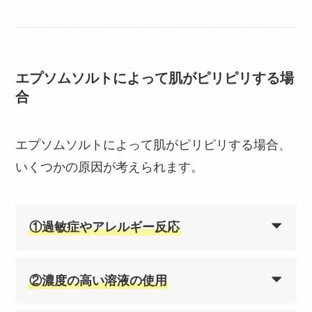
エプソムソルトによって肌がピリピリする場
合
エプソムソルトによって肌がピリピリする場合、
いくつかの原因が考えられます。
①過敏症やアレルギー反応
②濃度の高い溶液の使用