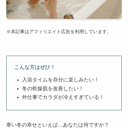
※本記事はアフィリエイト広告を利用しています。
こんな方はぜひ！
入浴タイムを存分に楽しみたい！
冬の乾燥肌を改善したい！
外仕事でカラダが冷えすぎている！
寒い冬の幸せといえば…あなたは何ですか？