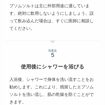
プソムソルトは主に外部用途に適していま
す。絶対に飲用しないようにしましょう。誤
って飲み込んだ場合は、すぐに医師に相談し
てください。
注意点
使用後にシャワーを浴びる
入浴後、シャワーで身体を洗い流すことをお
勧めします。これにより、残留したエプソム
ソルトを洗い流し、肌の乾燥を防ぐことがで
きます。