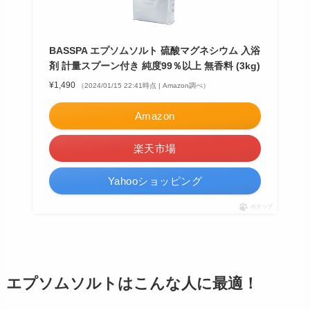
BASSPA エプソムソルト 硫酸マグネシウム 入浴
剤 計量スプーン付き 純度99％以上 無香料 (3kg)
¥1,490
（2024/01/15 22:41時点 | Amazon調べ）
Amazon
楽天市場
Yahooショッピング
ポチップ
エプソムソルトはこんな人に最適！