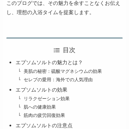
このブログでは、その魅力を余すことなくお伝え
し、理想の入浴タイムを提案します。
目次
エプソムソルトの魅力とは？
美肌の秘密：硫酸マグネシウムの効果
セレブの愛用：海外での人気理由
エプソムソルトの効果
リラクゼーション効果
肌への健康効果
筋肉の疲労回復効果
エプソムソルトの注意点