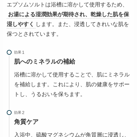
エプソムソルトは浴槽に溶かして使用するため、
お湯による湿潤効果が期待され、乾燥した肌を保
湿しやすく
します。また、浸透してきれいな肌を
保つとされています。
効果
肌へのミネラルの補給
浴槽に溶かして使用することで、肌にミネラル
を補給します。これにより、肌の健康をサポー
トし、うるおいを保ちます。
効果
角質ケア
入浴中、硫酸マグネシウムが角質層に浸透し、