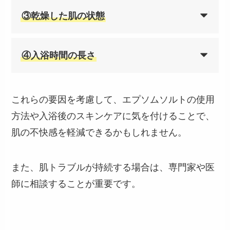
③乾燥した肌の状態
④入浴時間の長さ
これらの要因を考慮して、エプソムソルトの使用
方法や入浴後のスキンケアに気を付けることで、
肌の不快感を軽減できるかもしれません。
また、肌トラブルが持続する場合は、専門家や医
師に相談することが重要です。