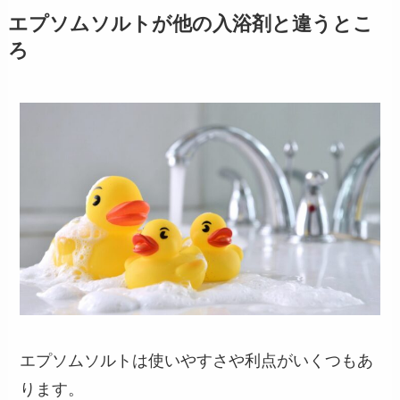
エプソムソルトが他の入浴剤と違うとこ
ろ
エプソムソルトは使いやすさや利点がいくつもあ
ります。