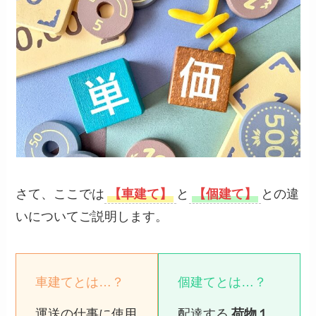
さて、ここでは
【車建て】
と
【個建て】
との違
いについてご説明します。
車建てとは…？
個建てとは…？
運送の仕事に使用
配達する
荷物１