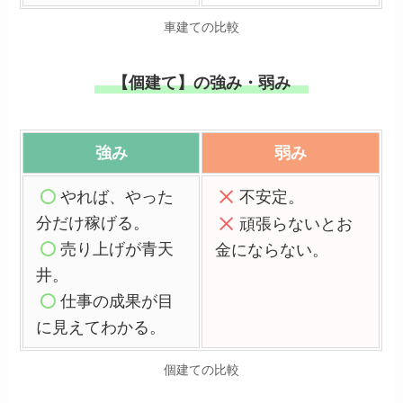
車建ての比較
【個建て】の強み・弱み
強み
弱み
や
れば、やった
不
安定。
分だけ稼げる。
頑
張らないとお
売
り上げが青天
金にならない。
井。
仕
事の成果が目
に見えてわかる。
個建ての比較