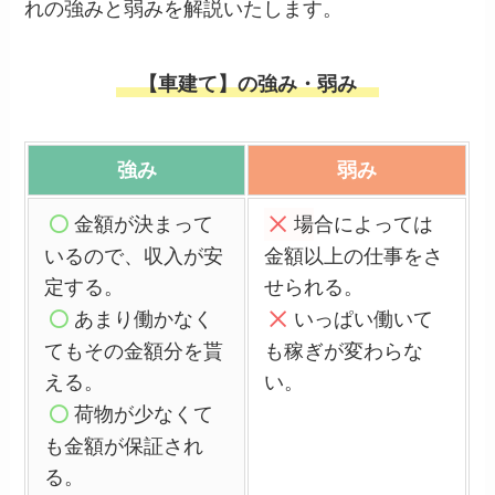
れの強みと弱みを解説いたします。
【車建て】の強み・弱み
強み
弱み
金
額が決まって
場
合によっては
いるので、収入が安
金額以上の仕事をさ
定する。
せられる。
あ
まり働かなく
い
っぱい働いて
てもその金額分を貰
も稼ぎが変わらな
える。
い。
荷
物が少なくて
も金額が保証され
る。